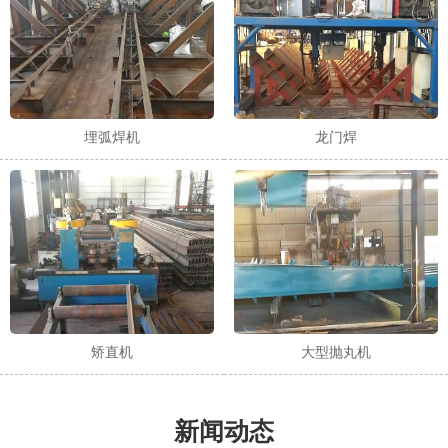
埋弧焊机
龙门焊
矫直机
大型抛丸机
新闻动态